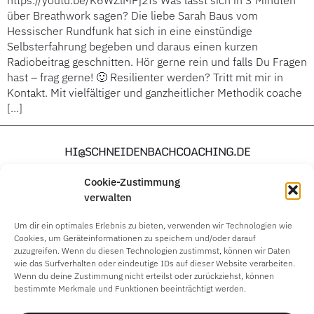
https://youtu.be/K6WZlMPj2fs Was lässt sich in 3 Minuten
über Breathwork sagen? Die liebe Sarah Baus vom
Hessischer Rundfunk hat sich in eine einstündige
Selbsterfahrung begeben und daraus einen kurzen
Radiobeitrag geschnitten. Hör gerne rein und falls Du Fragen
hast – frag gerne! 🙂 Resilienter werden? Tritt mit mir in
Kontakt. Mit vielfältiger und ganzheitlicher Methodik coache
[…]
HI@SCHNEIDENBACHCOACHING.DE
Cookie-Zustimmung
verwalten
Um dir ein optimales Erlebnis zu bieten, verwenden wir Technologien wie
Cookies, um Geräteinformationen zu speichern und/oder darauf
zuzugreifen. Wenn du diesen Technologien zustimmst, können wir Daten
wie das Surfverhalten oder eindeutige IDs auf dieser Website verarbeiten.
Wenn du deine Zustimmung nicht erteilst oder zurückziehst, können
bestimmte Merkmale und Funktionen beeinträchtigt werden.